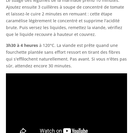
Le suage des légumes de la marinade prend 10 minutes.
Ajoutez ensuite 3 cuillères à soupe de concentré de tomate
et laissez-le cuire 2 minutes en remuant : cette étape
caramélise légèrement le concentré et supprime l'acidité
brute. Puis versez les liquides, remettez la viande, vérifiez
que le liquide recouvre à hauteur et couvrez.
3h30 à 4 heures
à 120°C. La viande est prête quand une
fourchette plantée sans effort ressort en tirant des fibres
qui s'effilochent naturellement. Pas avant. Si vous n'êtes pas
sûr, attendez encore 30 minutes.