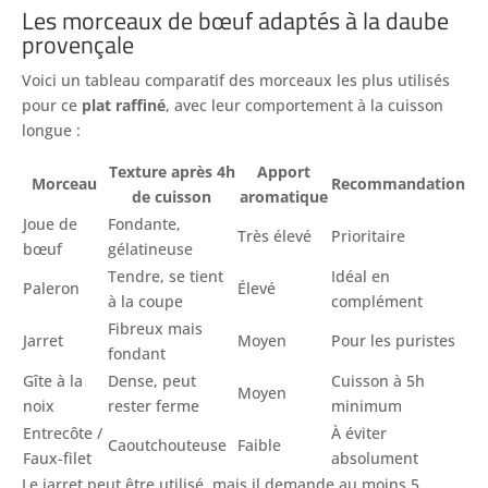
Les morceaux de bœuf adaptés à la daube
provençale
Voici un tableau comparatif des morceaux les plus utilisés
pour ce
plat raffiné
, avec leur comportement à la cuisson
longue :
Texture après 4h
Apport
Morceau
Recommandation
de cuisson
aromatique
Joue de
Fondante,
Très élevé
Prioritaire
bœuf
gélatineuse
Tendre, se tient
Idéal en
Paleron
Élevé
à la coupe
complément
Fibreux mais
Jarret
Moyen
Pour les puristes
fondant
Gîte à la
Dense, peut
Cuisson à 5h
Moyen
noix
rester ferme
minimum
Entrecôte /
À éviter
Caoutchouteuse
Faible
Faux-filet
absolument
Le jarret peut être utilisé, mais il demande au moins 5