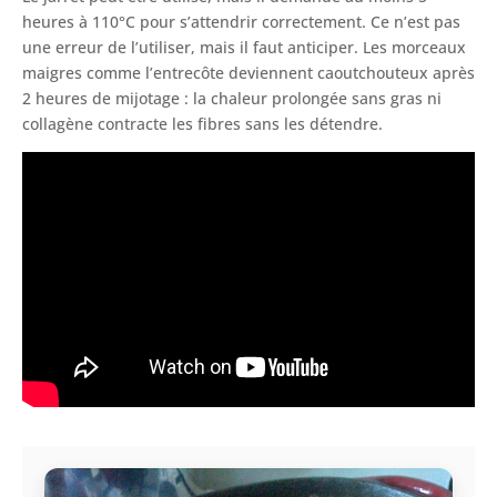
heures à 110°C pour s’attendrir correctement. Ce n’est pas
une erreur de l’utiliser, mais il faut anticiper. Les morceaux
maigres comme l’entrecôte deviennent caoutchouteux après
2 heures de mijotage : la chaleur prolongée sans gras ni
collagène contracte les fibres sans les détendre.