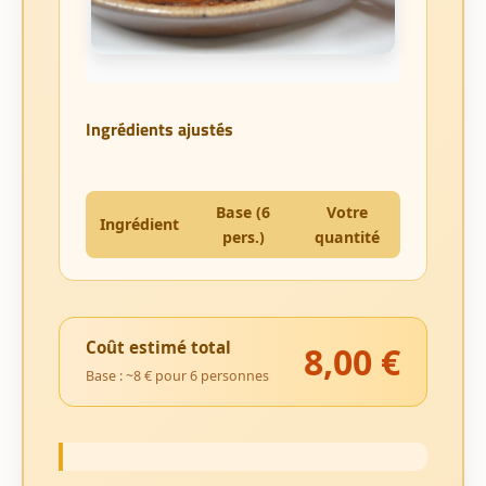
Ingrédients ajustés
Base (6
Votre
Ingrédient
pers.)
quantité
Coût estimé total
8,00 €
Base : ~8 € pour 6 personnes