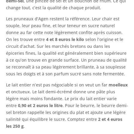
demi-sel
, une pincée de sel et un bouchon de rhum. Ce qui
change tout, c’est la qualité de chaque produit.
Les pruneaux d’Agen restent la référence. Leur chair est
souple, leur peau fine, et leur teneur en sucre naturel
donne au far cette note légèrement confite après cuisson.
On les trouve entre
4 et 8 euros le kilo
selon l’origine et le
circuit d’achat. Sur les marchés bretons ou dans les
épiceries fines, la qualité est généralement bien supérieure
à ce qu’on trouve en grande surface. Un pruneau de qualité
se reconnaît à sa peau légèrement brillante, à sa souplesse
sous les doigts et à son parfum sucré sans note fermentée.
Le lait entier n’est pas négociable si on veut un far
moelleux
et onctueux. Le lait demi-écrémé donne une pâte plus
légère mais moins fondante. Le prix du lait entier varie
entre
0,90 et 2 euros le litre
. Pour le beurre, le beurre demi-
sel breton rappelle les origines du plat et ajoute une légère
salinité qui équilibre le sucre. Comptez entre
2 et 4 euros
les 250 g
.