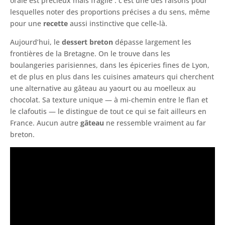
orale est précieux mais fragile : c’est une des raisons pour
lesquelles noter des proportions précises a du sens, même
pour une
recette
aussi instinctive que celle-là.
Aujourd’hui, le
dessert breton
dépasse largement les
frontières de la Bretagne. On le trouve dans les
boulangeries parisiennes, dans les épiceries fines de Lyon,
et de plus en plus dans les cuisines amateurs qui cherchent
une alternative au gâteau au yaourt ou au moelleux au
chocolat. Sa texture unique — à mi-chemin entre le flan et
le clafoutis — le distingue de tout ce qui se fait ailleurs en
France. Aucun autre
gâteau
ne ressemble vraiment au far
breton.