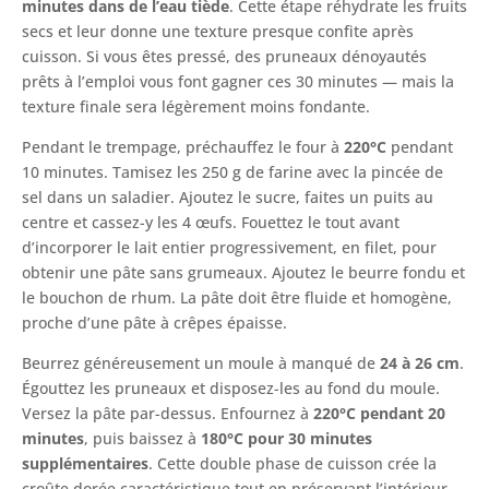
minutes dans de l’eau tiède
. Cette étape réhydrate les fruits
secs et leur donne une texture presque confite après
cuisson. Si vous êtes pressé, des pruneaux dénoyautés
prêts à l’emploi vous font gagner ces 30 minutes — mais la
texture finale sera légèrement moins fondante.
Pendant le trempage, préchauffez le four à
220°C
pendant
10 minutes. Tamisez les 250 g de farine avec la pincée de
sel dans un saladier. Ajoutez le sucre, faites un puits au
centre et cassez-y les 4 œufs. Fouettez le tout avant
d’incorporer le lait entier progressivement, en filet, pour
obtenir une pâte sans grumeaux. Ajoutez le beurre fondu et
le bouchon de rhum. La pâte doit être fluide et homogène,
proche d’une pâte à crêpes épaisse.
Beurrez généreusement un moule à manqué de
24 à 26 cm
.
Égouttez les pruneaux et disposez-les au fond du moule.
Versez la pâte par-dessus. Enfournez à
220°C pendant 20
minutes
, puis baissez à
180°C pour 30 minutes
supplémentaires
. Cette double phase de cuisson crée la
croûte dorée caractéristique tout en préservant l’intérieur