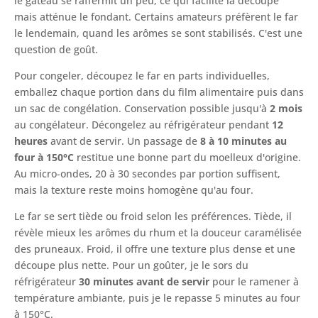
le gâteau se raffermit un peu, ce qui facilite la découpe
mais atténue le fondant. Certains amateurs préfèrent le far
le lendemain, quand les arômes se sont stabilisés. C'est une
question de goût.
Pour congeler, découpez le far en parts individuelles,
emballez chaque portion dans du film alimentaire puis dans
un sac de congélation. Conservation possible jusqu'à
2 mois
au congélateur. Décongelez au réfrigérateur pendant
12
heures
avant de servir. Un passage de
8 à 10 minutes au
four à 150°C
restitue une bonne part du moelleux d'origine.
Au micro-ondes, 20 à 30 secondes par portion suffisent,
mais la texture reste moins homogène qu'au four.
Le far se sert tiède ou froid selon les préférences. Tiède, il
révèle mieux les arômes du rhum et la douceur caramélisée
des pruneaux. Froid, il offre une texture plus dense et une
découpe plus nette. Pour un goûter, je le sors du
réfrigérateur
30 minutes avant de servir
pour le ramener à
température ambiante, puis je le repasse 5 minutes au four
à 150°C.