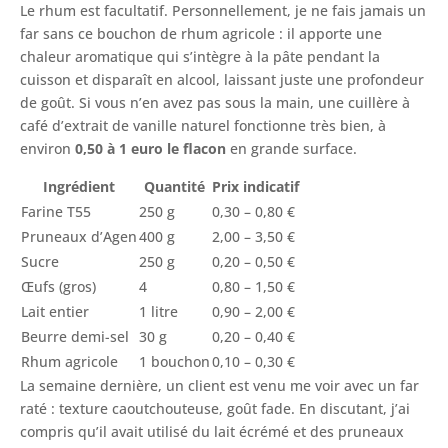
Le rhum est facultatif. Personnellement, je ne fais jamais un
far sans ce bouchon de rhum agricole : il apporte une
chaleur aromatique qui s’intègre à la pâte pendant la
cuisson et disparaît en alcool, laissant juste une profondeur
de goût. Si vous n’en avez pas sous la main, une cuillère à
café d’extrait de vanille naturel fonctionne très bien, à
environ
0,50 à 1 euro le flacon
en grande surface.
Ingrédient
Quantité
Prix indicatif
Farine T55
250 g
0,30 – 0,80 €
Pruneaux d’Agen
400 g
2,00 – 3,50 €
Sucre
250 g
0,20 – 0,50 €
Œufs (gros)
4
0,80 – 1,50 €
Lait entier
1 litre
0,90 – 2,00 €
Beurre demi-sel
30 g
0,20 – 0,40 €
Rhum agricole
1 bouchon
0,10 – 0,30 €
La semaine dernière, un client est venu me voir avec un far
raté : texture caoutchouteuse, goût fade. En discutant, j’ai
compris qu’il avait utilisé du lait écrémé et des pruneaux