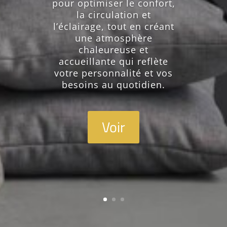
l’aménagement. Nous
puisons notre inspiration
dans l’actualité, les
innovations et les
nouvelles idées pour
créer des intérieurs et des
environnements à la fois
élégants, fonctionnels et
résolument modernes.
Voir