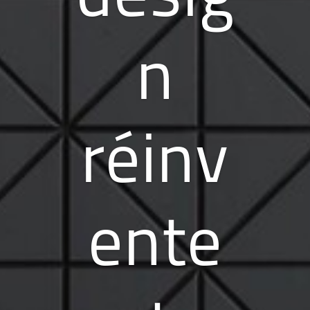
les
derni
ères
tend