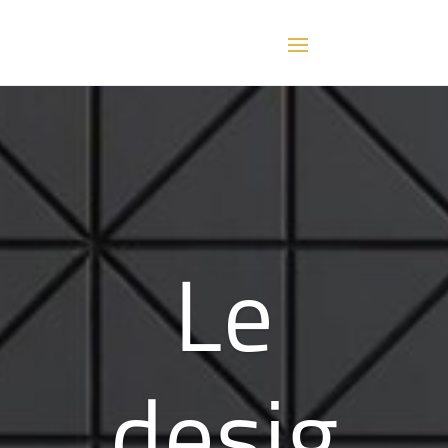
Inspir
é par