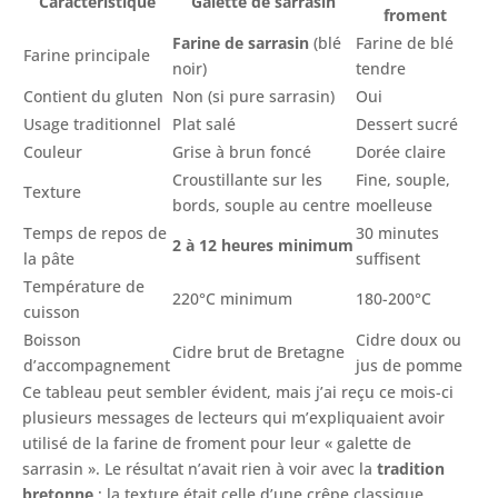
Caractéristique
Galette de sarrasin
froment
Farine de sarrasin
(blé
Farine de blé
Farine principale
noir)
tendre
Contient du gluten
Non (si pure sarrasin)
Oui
Usage traditionnel
Plat salé
Dessert sucré
Couleur
Grise à brun foncé
Dorée claire
Croustillante sur les
Fine, souple,
Texture
bords, souple au centre
moelleuse
Temps de repos de
30 minutes
2 à 12 heures minimum
la pâte
suffisent
Température de
220°C minimum
180-200°C
cuisson
Boisson
Cidre doux ou
Cidre brut de Bretagne
d’accompagnement
jus de pomme
Ce tableau peut sembler évident, mais j’ai reçu ce mois-ci
plusieurs messages de lecteurs qui m’expliquaient avoir
utilisé de la farine de froment pour leur « galette de
sarrasin ». Le résultat n’avait rien à voir avec la
tradition
bretonne
: la texture était celle d’une crêpe classique,