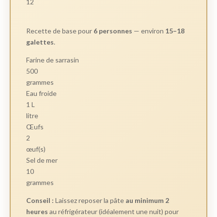
12
Recette de base pour
6 personnes
— environ
15–18
galettes
.
Farine de sarrasin
500
grammes
Eau froide
1 L
litre
Œufs
2
œuf(s)
Sel de mer
10
grammes
Conseil :
Laissez reposer la pâte
au minimum 2
heures
au réfrigérateur (idéalement une nuit) pour